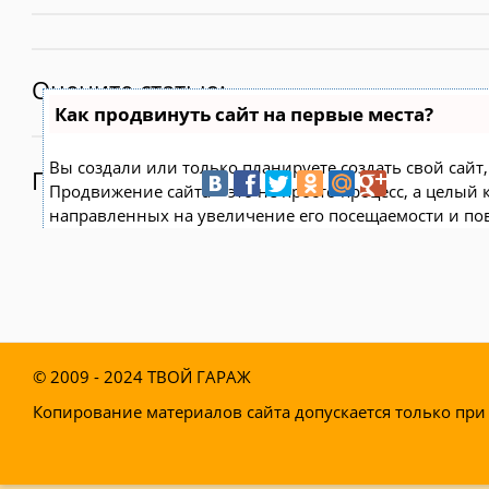
Оцените статью:
Как продвинуть сайт на первые места?
Вы создали или только планируете создать свой сайт, 
Поделитесь:
Продвижение сайта – это не просто процесс, а целый
направленных на увеличение его посещаемости и по
поисковых системах.
Ускорение продвижения
Если вам трудно попасть на первые места в поиске с
технологию
Буст
, она ускоряет продвижение в десятк
© 2009 - 2024
ТВОЙ ГАРАЖ
появляются уже в течение первых 7 дней. Если ни оди
Топ10 за месяц, то в
SeoHammer
за бустер
вернут ден
Копирование материалов сайта допускается только при 
Начать продвижение сайта