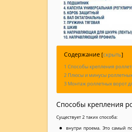
Содержание
[
скрыть
]
1
Способы крепления роллет
2
Плюсы и минусы роллетных
3
Монтаж роллетных ворот д
Способы крепления р
Существует 2 таких способа:
внутри проема. Это самый п