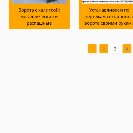
Ворота с калиткой:
Устанавливаем по
металлические и
чертежам секционны
распашные
ворота своими рукам
1
2
3
4