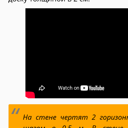
На стене чертят 2 горизон
шагом в 0,5 м. В стене