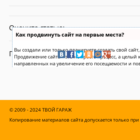
Оцените статью:
Как продвинуть сайт на первые места?
Вы создали или только планируете создать свой сайт, 
Поделитесь:
Продвижение сайта – это не просто процесс, а целый
направленных на увеличение его посещаемости и по
поисковых системах.
Ускорение продвижения
Если вам трудно попасть на первые места в поиске с
технологию
Буст
, она ускоряет продвижение в десятк
© 2009 - 2024
ТВОЙ ГАРАЖ
появляются уже в течение первых 7 дней. Если ни оди
Топ10 за месяц, то в
SeoHammer
за бустер
вернут ден
Копирование материалов сайта допускается только при 
Начать продвижение сайта