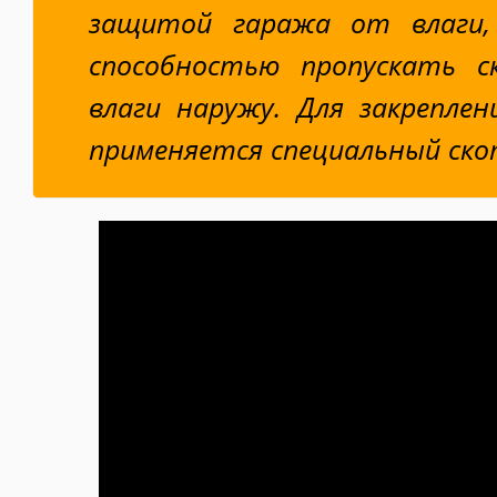
защитой гаража от влаги,
способностью пропускать с
влаги наружу. Для закреплен
применяется специальный ско