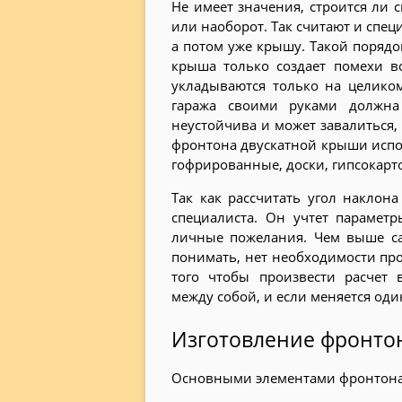
Не имеет значения, строится ли 
или наоборот. Так считают и спец
а потом уже крышу. Такой порядок
крыша только создает помехи во
укладываются только на целиком
гаража своими руками должна
неустойчива и может завалиться, 
фронтона двускатной крыши испо
гофрированные, доски, гипсокарто
Так как рассчитать угол наклон
специалиста. Он учтет парамет
личные пожелания. Чем выше са
понимать, нет необходимости про
того чтобы произвести расчет 
между собой, и если меняется оди
Изготовление фронтон
Основными элементами фронтона 