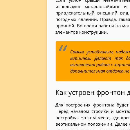
Если уклон крыши незначител
используют металлосайдинг и
привлекательный внешний вид,
погодных явлений. Правда, така
прочной. Во время работы на ман
элементов конструкции.
Самым устойчивым, надеж
кирпичом. Делают так да
выполнения работ с кирпичо
дополнительная отделка не
Как устроен фронтон 
Для построения фронтона будет
Перед началом стройки и монта
постройка. На том месте, где кр
вертикальном положении. Далее 