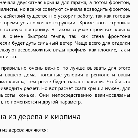
сначала двускатная крыша для гаража, а потом фронтон,
иалисты, но все же советуют сначала возводить фронтон,
 действий существенно ускорит работу, так как готовая
 время установки конструкции. Кроме того, стропила
 готовую постройку. В таком случае строиться крыша
 в очень быстром темпе, так как стена фронтона
если будет дуть сильный ветер. Чаще всего для отделки
льзуют всевозможные виды профиля, как плоские, так и
н и т.п.
а правильно очень важно, то лучше вызвать для этого
ры вашего дома, погодные условия в регионе и ваши
ма крыша, тем резче будет наклон крыши. Чтобы это
изводить расчет. Но вот расчет ската крыши нужен, для
высоты конька. Они непосредственно взаимосвязаны
н, то поменяется и другой параметр.
а из дерева и кирпича
из дерева являются: