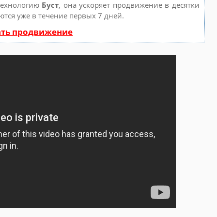
технологию
Буст
, она ускоряет продвижение в десятки
ются уже в течение первых 7 дней.
ать продвижение