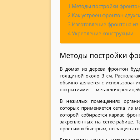
1
Методы постройки фронто
2
Как устроен фронтон двухс
3
Изготовление фронтона из 
4
Укрепление конструкции
Методы постройки фр
В домах из дерева фронтон буд
толщиной около 3 см. Располага
обычно делается с использовани
покрытиями — металлочерепицей, 
В нежилых помещениях органи
которых применяется сетка из ме
которой собирается каркас фрон
закрепленных на сетке-рабице. 
простым и быстрым, но защиты от 