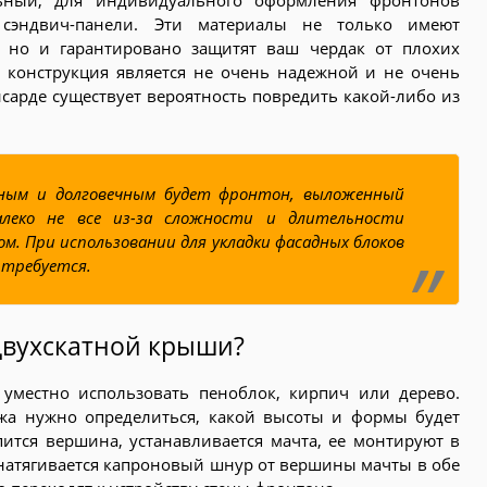
ьный, для индивидуального оформления фронтонов
 сэндвич-панели. Эти материалы не только имеют
 но и гарантировано защитят ваш чердак от плохих
я конструкция является не очень надежной и не очень
сарде существует вероятность повредить какой-либо из
ным и долговечным будет фронтон, выложенный
леко не все из-за сложности и длительности
м. При использовании для укладки фасадных блоков
 требуется.
двухскатной крыши?
 уместно использовать пеноблок, кирпич или дерево.
жа нужно определиться, какой высоты и формы будет
епится вершина, устанавливается мачта, ее монтируют в
натягивается капроновый шнур от вершины мачты в обе