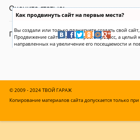
Оцените статью:
Как продвинуть сайт на первые места?
Вы создали или только планируете создать свой сайт, 
Поделитесь:
Продвижение сайта – это не просто процесс, а целый
направленных на увеличение его посещаемости и по
поисковых системах.
Ускорение продвижения
Если вам трудно попасть на первые места в поиске с
технологию
Буст
, она ускоряет продвижение в десятк
© 2009 - 2024
ТВОЙ ГАРАЖ
появляются уже в течение первых 7 дней. Если ни оди
Топ10 за месяц, то в
SeoHammer
за бустер
вернут ден
Копирование материалов сайта допускается только при 
Начать продвижение сайта