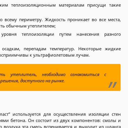
дким теплоизоляционным материалам присущи такие
о всему периметру. Жидкость проникает во все места,
ть обычным утеплителем;
 уровня теплоизоляции путем нанесения разного
 осадкам, перепадам температур. Некоторые жидкие
восприимчивы к ультрафиолетовым лучам.
ть утеплитель, необходимо ознакомиться с
решения, доступного на рынке.
аст” используется для осуществления изоляции стен
ями бетона. Он состоит из двух компонентов: смолы и
о воздуха эта смесь вспенивается и выходит из шланга