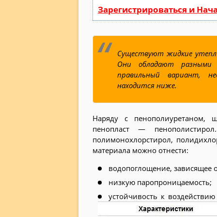
Зарегистрироваться и Нач
Существуют жидкие утепл
Они обладают разными 
правильный вариант, не
находится ниже.
Наряду с пенополиуретаном, 
пенопласт — пенополистирол
полимонохлорстирол, полидихлор
материала можно отнести:
водопоглощение, зависящее о
низкую паропроницаемость;
устойчивость к воздействию