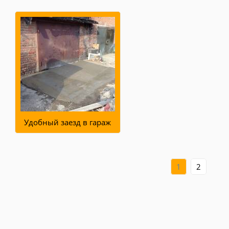
Удобный заезд в гараж
1
2