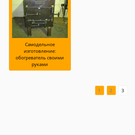
Самодельное
изготовление:
обогреватель своими
руками
1
2
3