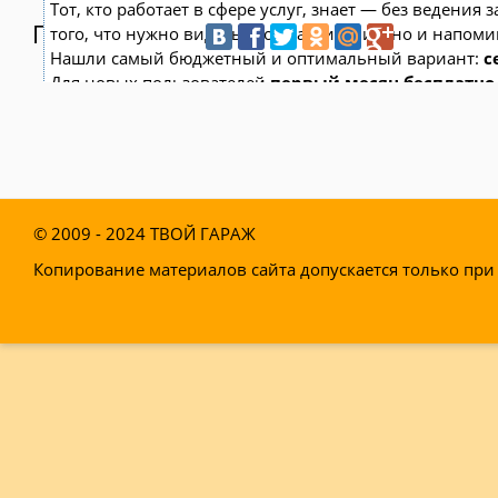
Тот, кто работает в сфере услуг, знает — без ведения
Поделитесь:
того, что нужно видеть свое расписание, но и напоми
Нашли самый бюджетный и оптимальный вариант:
с
Для новых пользователей
первый месяц бесплатно
Чат-бот для мастеров и специалистов, который упрощ
—
Сам записывает клиентов и напоминает им о ви
—
Персонализирует скидки, чаевые, кэшбэк и пред
—
Увеличивает доходимость и помогает больше з
© 2009 - 2024
ТВОЙ ГАРАЖ
Начать пользоваться сервисом
Копирование материалов сайта допускается только при 