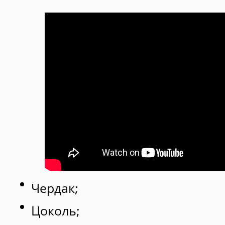
Чердак;
Цоколь;