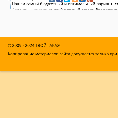
Нашли самый бюджетный и оптимальный вариант:
с
Для новых пользователей
первый месяц бесплатно
Чат-бот для мастеров и специалистов, который упрощ
—
Сам записывает клиентов и напоминает им о ви
—
Персонализирует скидки, чаевые, кэшбэк и пред
—
Увеличивает доходимость и помогает больше з
© 2009 - 2024
ТВОЙ ГАРАЖ
Начать пользоваться сервисом
Копирование материалов сайта допускается только при 