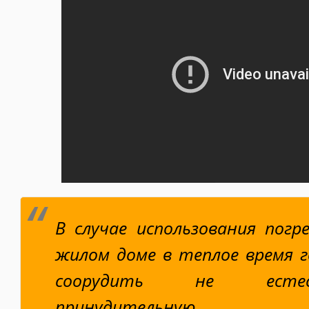
В случае использования погр
жилом доме в теплое время 
соорудить не есте
принудительную