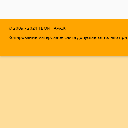
—
Сам записывает клиентов и напоминает им о ви
—
Персонализирует скидки, чаевые, кэшбэк и пред
—
Увеличивает доходимость и помогает больше з
© 2009 - 2024
ТВОЙ ГАРАЖ
Начать пользоваться сервисом
Копирование материалов сайта допускается только при 