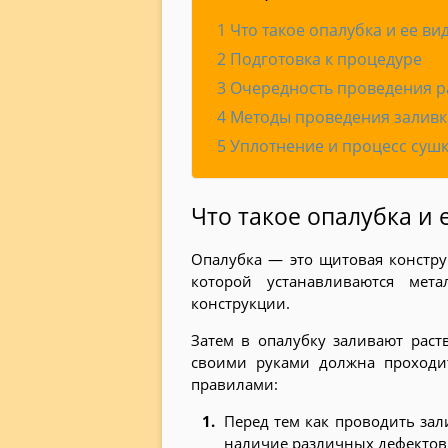
1
Что такое опалубка и ее ви
2
Подготовка к процедуре
3
Очередность проведения р
4
Методы проведения заливк
5
Уплотнение и процесс сушк
Что такое опалубка и 
Опалубка — это щитовая констру
которой устанавливаются мет
конструкции.
Затем в опалубку заливают раст
своими руками должна проходит
правилами:
Перед тем как проводить зал
наличие различных дефектов: