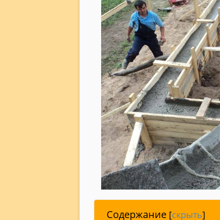
Содержание
[
скрыть
]